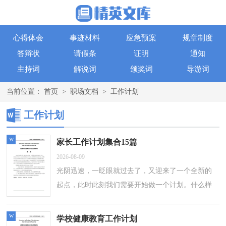
心得体会
事迹材料
应急预案
规章制度
答辩状
请假条
证明
通知
主持词
解说词
颁奖词
导游词
当前位置：
首页
>
职场文档
>
工作计划
工作计划
w
家长工作计划集合15篇
2026-08-09
光阴迅速，一眨眼就过去了，又迎来了一个全新的
起点，此时此刻我们需要开始做一个计划。什么样
的计划才是有效的呢？下面是小编为大家整理的家
长工作计划，欢迎大家借鉴与参考，希望对大...
w
学校健康教育工作计划