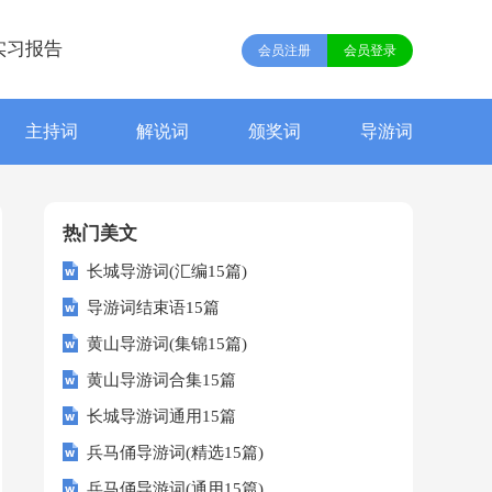
实习报告
会员注册
会员登录
主持词
解说词
颁奖词
导游词
热门美文
长城导游词(汇编15篇)
导游词结束语15篇
黄山导游词(集锦15篇)
黄山导游词合集15篇
长城导游词通用15篇
兵马俑导游词(精选15篇)
兵马俑导游词(通用15篇)