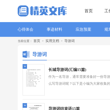
首页
工
心得体会
事迹材料
应急预案
规
首页
实用文档
导游词
当前位置：
>
>
导游词
w
长城导游词(汇编15篇)
作为一名导游，通常需要准备好一份导
么写导游词呢？以下是小编为大家收集的
w
导游词结束语15篇