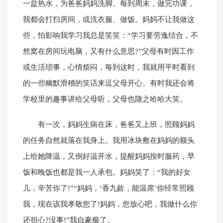
一盆热水，为爸爸妈妈洗脚。每到周末，做完功课，
我都会打扫房间，或洗衣服、做饭。妈妈不让我做这
些，怕影响我学习我总是笑笑：“学习要劳逸结合，不
然窝在房间玩电脑，又有什么意思?”父母有时因工作
或生活琐事，心情烦闷，每到这时，我就用平时看到
的一些幽默滑稽的笑话来逗父母开心。有时我还会将
学校里的趣事讲给父母听，父母也随之哈哈大笑。
有一次，妈妈生病在床，爸爸又上班，照顾妈妈
的任务自然就落在我身上。我用冰块敷在妈妈的额头
上给她降温，又倒好温开水，提醒妈妈按时服药，早
饭和晚饭也都是我一人承包。妈妈笑了：“我的好女
儿，辛苦你了!”“妈妈，‘香九龄，能温席’你经常照顾
我，现在该我孝敬您了!妈妈，您放心吧，我做什么你
还担心?没事!”我自豪极了。