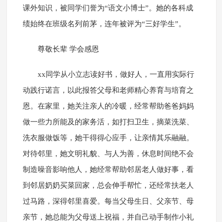
课外知识，被同学们誉为“语文小博士”。她的各科成
绩始终在班级名列前茅，连年被评为“三好学生”。
尊敬长辈 学会感恩
xx同学从小立志读好书，做好人，一直用实际行
动践行诺言，以此报答父母和老师精心养育与培育之
恩。在家里，她关注亲人的冷暖，经常帮助爸爸妈妈
做一些力所能及的家务活，如打扫卫生，摘菜洗菜、
洗衣服做饭等，她干得得心应手，让亲情其乐融融。
对待邻里，她文明礼貌、与人为善，休息时间绝不会
制造噪音影响他人，她经常帮助邻居老人做好事，看
到邻居奶奶买菜回家，总会伸手帮忙，还经常扶老人
过马路，深得邻里喜爱。每当父母生日、父亲节、母
亲节，她总能为父母送上祝福，并自己动手制作小礼