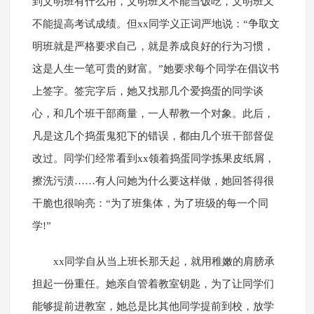
到文明班有什么用，文明班又不能当饭吃，文明班又
不能提高考试成绩。但xx同学义正词严地说：“争取文
明班就是严格要求自己，就是养成良好的行为习惯，
这是人生一笔可贵的财富。”她要求每个同学在倡议书
上签字。签完字后，她又找那几个爱捣蛋的同学谈
心，和几个班干部商量，一人帮教一个对象。此后，
凡是这几个捣蛋鬼犯下的错误，都由几个班干部督促
改过。同学们经常看到xx领着捣蛋同学拣果皮纸屑，
擦洗污渍……有人问她为什么要这样做，她回答得很
干脆也很响亮：“为了班集体，为了班级的每一个同
学!”
xx同学自从当上班长那天起，就用稚嫩的肩膀承
担起一份重任。她亲自管着教室钥匙，为了让同学们
能够提前进教室，她总是比其他同学提前到校，放学