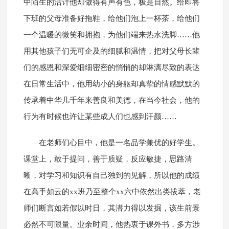
中陌生的活计他却做得有声有色，极是自然。给即将
下班的父母准备好拖鞋，给他们泡上一杯茶，给他们
一个温暖的微笑和拥抱，为他们端来热水洗脚……他
用其他孩子们无可企及的细腻和温情，把对父母长辈
们的感恩和深爱细细密密的悄悄的却淋漓尽致的表达
在日常生活中，他用幼小的身躯却真挚的情感默默的
传承着中华几千年来善良和美德，在当今社会，他的
行为有时候也许让某些成人们也感到汗颜……
在老师们心目中，他是一名品学兼优的好学生。
课堂上，敢于提问，善于质疑，反应敏捷，思路清
晰，对学习和知识有自己独到的见解，所以他的成绩
在高手如云的xx班乃至整个xx六中依然出类拔萃，老
师们断言如若假以时日，其潜力得以发掘，该生前景
必然不可限量。业余时间，他热衷于课外书，多方涉