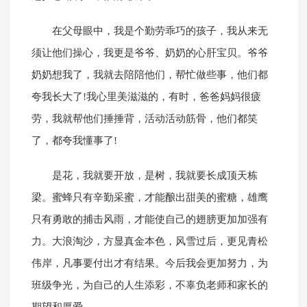
在父母眼中，我是个勤劳乖巧的孩子，我从来无
须让他们操心，我更是爷爷、奶奶的心肝宝贝。爷爷
奶奶想我了，我就去陪陪他们，帮忙做些事，他们都
夸我长大了!我心里美滋滋的，有时，爸爸妈妈很疲
劳，我就帮他们捶捶背，活动活动筋骨，他们都笑
了，都夸我懂事了!
是花，我就要开放，是树，我就要长成顶天栋
梁。蜜蜂只有辛勤采蜜，才能酿出甜美的蜜糖，雄鹰
只有勇敢的捕击风雨，才能使自己的翅膀更加加强有
力。大浪淘沙，方显真金本色，风雪过后，更见青松
伟岸，凡事要付出才有结果。今后我会更加努力，为
班级争光，为自己的人生添彩，不辜负老师和家长的