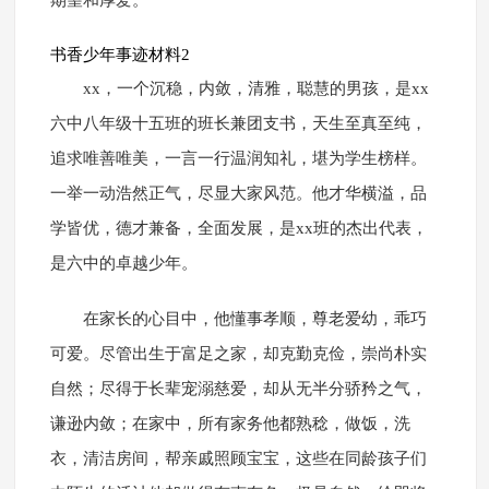
期望和厚爱。
书香少年事迹材料2
xx，一个沉稳，内敛，清雅，聪慧的男孩，是xx
六中八年级十五班的班长兼团支书，天生至真至纯，
追求唯善唯美，一言一行温润知礼，堪为学生榜样。
一举一动浩然正气，尽显大家风范。他才华横溢，品
学皆优，德才兼备，全面发展，是xx班的杰出代表，
是六中的卓越少年。
在家长的心目中，他懂事孝顺，尊老爱幼，乖巧
可爱。尽管出生于富足之家，却克勤克俭，崇尚朴实
自然；尽得于长辈宠溺慈爱，却从无半分骄矜之气，
谦逊内敛；在家中，所有家务他都熟稔，做饭，洗
衣，清洁房间，帮亲戚照顾宝宝，这些在同龄孩子们