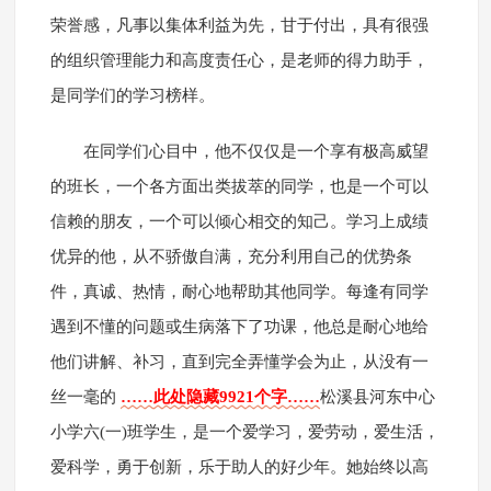
荣誉感，凡事以集体利益为先，甘于付出，具有很强
的组织管理能力和高度责任心，是老师的得力助手，
是同学们的学习榜样。
在同学们心目中，他不仅仅是一个享有极高威望
的班长，一个各方面出类拔萃的同学，也是一个可以
信赖的朋友，一个可以倾心相交的知己。学习上成绩
优异的他，从不骄傲自满，充分利用自己的优势条
件，真诚、热情，耐心地帮助其他同学。每逢有同学
遇到不懂的问题或生病落下了功课，他总是耐心地给
他们讲解、补习，直到完全弄懂学会为止，从没有一
丝一毫的
……此处隐藏9921个字……
松溪县河东中心
小学六(一)班学生，是一个爱学习，爱劳动，爱生活，
爱科学，勇于创新，乐于助人的好少年。她始终以高