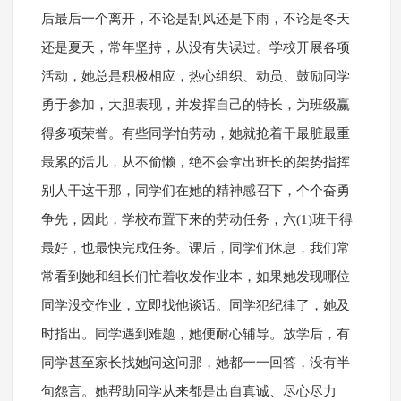
后最后一个离开，不论是刮风还是下雨，不论是冬天
还是夏天，常年坚持，从没有失误过。学校开展各项
活动，她总是积极相应，热心组织、动员、鼓励同学
勇于参加，大胆表现，并发挥自己的特长，为班级赢
得多项荣誉。有些同学怕劳动，她就抢着干最脏最重
最累的活儿，从不偷懒，绝不会拿出班长的架势指挥
别人干这干那，同学们在她的精神感召下，个个奋勇
争先，因此，学校布置下来的劳动任务，六(1)班干得
最好，也最快完成任务。课后，同学们休息，我们常
常看到她和组长们忙着收发作业本，如果她发现哪位
同学没交作业，立即找他谈话。同学犯纪律了，她及
时指出。同学遇到难题，她便耐心辅导。放学后，有
同学甚至家长找她问这问那，她都一一回答，没有半
句怨言。她帮助同学从来都是出自真诚、尽心尽力