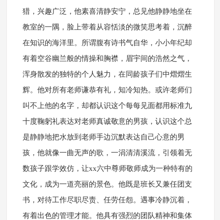
猎，兴趣广泛，他素喜清静安宁，总见他静静地坐在
教室的一隅，脸上带着从容恬淡的微笑思考着，沉醉
在知识的海洋里。所谓腹有诗书气自华，小小年纪却
有着空谷幽兰般的情操和胸襟，眉宇间的浩然之气，
浑身散发的独特的个人魅力，在同龄孩子们中熠熠生
辉。他对所有老师谦恭有礼，知冷知热。或许老师们
叫不上他的名字，却都认识这个每每见面都用标准九
十度鞠躬礼表达对老师真诚敬意的男孩，认识这个总
是静静地把水放到老师手边沉默表达自己心意的男
孩，他就像一曲无声的歌，一涓清清溪流，引领着无
数孩子跟学效仿，让xx六中尊师敬师成为一种特有的
文化，成为一道亮丽的景色。他既是班长又兼任团支
书，对待工作尽职尽责、任劳任怨。遇事冷静沉着，
有着出色的管理才能。他具有强烈的团队精神和集体