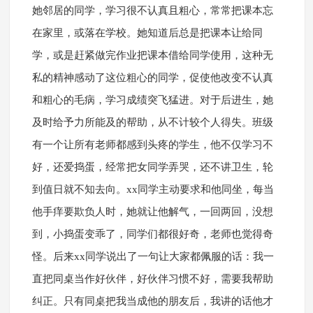
她邻居的同学，学习很不认真且粗心，常常把课本忘
在家里，或落在学校。她知道后总是把课本让给同
学，或是赶紧做完作业把课本借给同学使用，这种无
私的精神感动了这位粗心的同学，促使他改变不认真
和粗心的毛病，学习成绩突飞猛进。对于后进生，她
及时给予力所能及的帮助，从不计较个人得失。班级
有一个让所有老师都感到头疼的学生，他不仅学习不
好，还爱捣蛋，经常把女同学弄哭，还不讲卫生，轮
到值日就不知去向。xx同学主动要求和他同坐，每当
他手痒要欺负人时，她就让他解气，一回两回，没想
到，小捣蛋变乖了，同学们都很好奇，老师也觉得奇
怪。后来xx同学说出了一句让大家都佩服的话：我一
直把同桌当作好伙伴，好伙伴习惯不好，需要我帮助
纠正。只有同桌把我当成他的朋友后，我讲的话他才