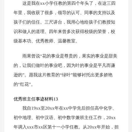
这是我在xx小学任教的第四个年头了，在这三四
年里，我收获了很多，领导的认可、同事的支持以及
孩子们的信任。三尺讲台，我用心地给孩子们教授知
识和做人的道理。四年来曾多次获得校级的荣誉，校
级基本功、优秀教师、温馨教室。
雨果曾说“花的事业是尊贵的，果实的事业是甜美
的，让我们做叶的事业吧，因为叶的事业是平凡而谦
逊的”。愿我这片教育的“绿叶”能够衬托出更多娇艳
的“红花”。
优秀班主任事迹材料13
我自19xx至20xx年在xx中学先后担任高中化学、
初中地理、初中汉语、初中数学兼班主任工作，20xx
年调入xxx市xx区第十一小学任教。从20xx年开始，担