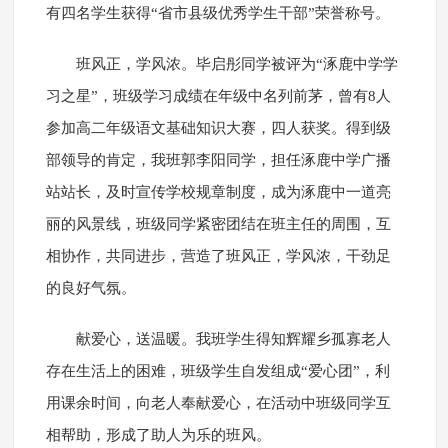
有四名学生获得“省市县级优秀学生干部”荣誉称号。
班风正，学风浓。毕启彤同学被评为“涿鹿中学学
习之星”，班级学习成绩在年级中名列前茅，曾有8人
参加高二年级语文基础知识大赛，四人获奖。得到级
部领导的肯定，我班郭李阳同学，担任涿鹿中学广播
站站长，及时宣传学校规章制度，成为涿鹿中一道亮
丽的风景线，班级同学紧密团结在班主任的周围，互
相协作，共同进步，营造了班风正，学风浓，干劲足
的良好气氛。
献爱心，送温暖。我班学生得知辉耀乡孤寡老人
存在生活上的困难，班级学生自发组成“爱心团”，利
用课余时间，向老人奉献爱心，在活动中班级同学互
相帮助，形成了助人为乐的班风。