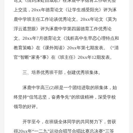
论文《情到深处自成歌》在涿鹿中学德育工作研究会
上交流，20xx年德育论文《让学生感受阳光》评为涿
鹿中学班主任工作论谈优秀论文。20xx年论文《莫为
浮云遮慧眼》评为涿鹿中学第四届德育工作优秀论
文。20xx年7月德育论文《浅析高中生早恋心理特点和
教育策略》在《课外阅读》20xx年第七期发表。《“清
官”智断“家务”事》在《班主任》20xx年12期发表。
三、培养优秀班干部，创建优秀班集体。
涿鹿中学高三(2)班是一个团结进取的班集体，始
终坚持“信笃志坚，奋勇争先”的班级精神，深受学校
领导的好评。
开学至今，在班级全体同学的共同努力下，曾获
得20xx年“一二九”运动合唱节合唱比赛总决赛“三等