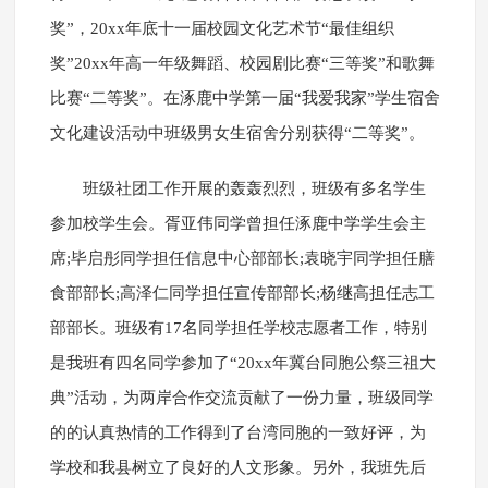
奖”，20xx年底十一届校园文化艺术节“最佳组织
奖”20xx年高一年级舞蹈、校园剧比赛“三等奖”和歌舞
比赛“二等奖”。在涿鹿中学第一届“我爱我家”学生宿舍
文化建设活动中班级男女生宿舍分别获得“二等奖”。
班级社团工作开展的轰轰烈烈，班级有多名学生
参加校学生会。胥亚伟同学曾担任涿鹿中学学生会主
席;毕启彤同学担任信息中心部部长;袁晓宇同学担任膳
食部部长;高泽仁同学担任宣传部部长;杨继高担任志工
部部长。班级有17名同学担任学校志愿者工作，特别
是我班有四名同学参加了“20xx年冀台同胞公祭三祖大
典”活动，为两岸合作交流贡献了一份力量，班级同学
的的认真热情的工作得到了台湾同胞的一致好评，为
学校和我县树立了良好的人文形象。另外，我班先后