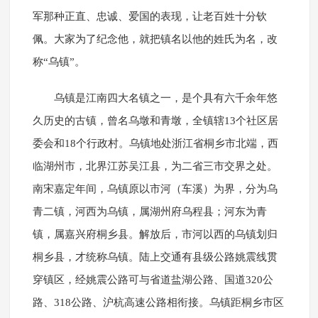
军那种正直、忠诚、爱国的表现，让老百姓十分钦
佩。大家为了纪念他，就把镇名以他的姓氏为名，改
称“乌镇”。
乌镇是江南四大名镇之一，是个具有六千余年悠
久历史的古镇，曾名乌墩和青墩，全镇辖13个社区居
委会和18个行政村。乌镇地处浙江省桐乡市北端，西
临湖州市，北界江苏吴江县，为二省三市交界之处。
南宋嘉定年间，乌镇原以市河（车溪）为界，分为乌
青二镇，河西为乌镇，属湖州府乌程县；河东为青
镇，属嘉兴府桐乡县。解放后，市河以西的乌镇划归
桐乡县，才统称乌镇。陆上交通有县级公路姚震线贯
穿镇区，经姚震公路可与省道盐湖公路、国道320公
路、318公路、沪杭高速公路相衔接。乌镇距桐乡市区