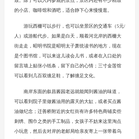
致。除了可以入内参观的景点，景区内还有不少精致
的小店、咖啡馆和酒吧，适合静下心来慢慢逛。
游玩西栅可以步行，也可以坐景区的交通车（5元/
人）或游船代步。如果是白天，顺着河北岸的西栅大
街走走，昭明书院是昭明太子萧统读书的地方，现在
是个图书馆，可以来这儿读会儿书，或者在入口处的
留言墙上贴张小纸条，留下自己的心情；三寸金莲馆
可以看到几百双缠足鞋，了解缠足文化。
南岸东面的叙昌酱园老远就能闻到酱油的味道，
可以看到院子里做酱油用的露天的大缸，或者买点酱
油做纪念；迁善桥附近的女红街有许多特色商铺卖些
刺绣、围巾之类的手工制品，女孩子不妨来这里淘点
小玩意，然后去对岸的老邮局给亲友寄上一张带着乌