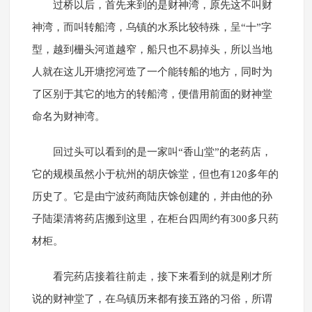
过桥以后，首先来到的是财神湾，原先这不叫财
神湾，而叫转船湾，乌镇的水系比较特殊，呈“十”字
型，越到栅头河道越窄，船只也不易掉头，所以当地
人就在这儿开塘挖河造了一个能转船的地方，同时为
了区别于其它的地方的转船湾，便借用前面的财神堂
命名为财神湾。
回过头可以看到的是一家叫“香山堂”的老药店，
它的规模虽然小于杭州的胡庆馀堂，但也有120多年的
历史了。它是由宁波药商陆庆馀创建的，并由他的孙
子陆渠清将药店搬到这里，在柜台四周约有300多只药
材柜。
看完药店接着往前走，接下来看到的就是刚才所
说的财神堂了，在乌镇历来都有接五路的习俗，所谓