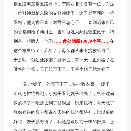
接五路就是接五路财神，东南西北中各有一位，而这
一位财神就是东路的文财神比干，比干是商朝的一位
丞相，他为官正直，对君王忠心不二，直到后来自己
的心都掏给了商纣王，当时百姓为此很敬重比干，特
别是一些商人，他们
……此处隐藏13809个字……
在
这个家里待了十几年了，母亲都从来不提教给自己。
于是呢，就处处跟嫂子过不去，有一天，正到嫂子在
做饼的时候，天开始下雨了。于是小姑子就对嫂子
说：“嫂子，外面下雨了，快去收衣服”。嫂子一
听就连忙往外跑，小姑子看到嫂子出去了，气不过偷
偷的抓了一吧盐丢到了饼锅里。说来也巧，今天吃了
张姑嫂饼的客人都说今天饼的味道很特别，比以前的
好吃。嫂子就奇怪了，我还是跟以前一样的做法，怎