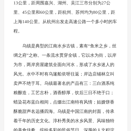
13公里，距周围嘉兴、湖州、吴江三市分别为27公
里、45公里和60公里，距杭州、苏州均为80公里，距
上海140公里。从杭州出发走高速公路一个多小时的车
程。
乌镇是典型的江南水乡古镇，素有“鱼米之乡，丝
绸之府”之称。一条流水贯穿全镇，它以水为街，以岸
为市，两岸房屋建筑全面向河水，形成了水乡迷人的
风光。水中不时有乌篷船依呀往返；岸边店铺林立叫
卖声不绝于耳。乌镇最著名的产品有三：三白酒系纯
粮酿造，工艺古朴，酒香醇厚，饮后三日不绝于口；
蜡染花布蓝白相间，点缀出江南特有风情；姑嫂饼香
酥脆甜声名远播四海。乌镇是中国江南的封面，传承
着千年的历史文化。淳朴秀美的水乡风景、风味独特
的美食佳肴、缤纷多彩的民俗节日、深厚的人文积淀