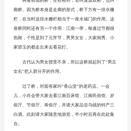
再看前面的桥，左右相邻，名叫逢源双桥，也叫
廊桥。因为桥本身是走廊的形式，桥下方有一排水栅
栏，在当时这排水栅栏相当于一座水城门的作用。这
座桥同时还有另一个作用：江南一带，每逢过节都很
热闹，个性是到了元宵节，男男女女，大家闺秀、小
家碧玉的都走出来去看花灯。
古代认为男女授受不亲，所以这桥就起到了“男左
女右”把人群分开的作用。
过了桥，对面有家叫“香山堂”的老药店。一会
儿，小肖会带大家去看江南百床馆、江南民俗馆、岁
俗厅、节俗厅、寿俗厅，并请大家品尝乌镇的特产三
白酒。此刻请大家随意地游览，半小时后再在此处集
合。