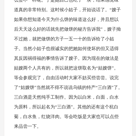
么会不一样呢。于是她自己也吃了一块，结果感觉味
道真的非常特别。这时候小姑子，开始说话了。“嫂子
如果你想知道今天为什么饼的味道这么好，并且想以
后天天这么好的话就先把做饼的秘方告诉我”，嫂子拗
不过她，就把做饼的方子一五一十的告诉给了小姑
子。当然小姑子也很诚实的把她如何使坏的但又适得
其反因祸得福的事情告诉了嫂子。因为现在的做法是
姑嫂两个人共有的，所以就把这饼取名为“姑嫂饼”。
等会参观完了，自由活动时大家不妨买些尝尝。说完
了“姑嫂饼”当然就不得不说说乌镇的特产“三白酒”了。
三白酒是天然纯手工制作。因为以白米，白面，白水
为原料，所以起名为“三白酒”。其他的还有这个杭白
菊，白水鱼，红烧洋肉。等会吃饭是大家也可以点些
来品尝一下。