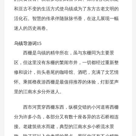
和亘古不变的生活方式使乌镇成为了东方古老文明的
活化石。智慧的传承伴随脉脉书香，在这儿展现一幅
迷人的历史画卷。
乌镇导游词15
西栅是乌镇的精华所在，虽与东栅同为主要景
区，但这里没有东栅的繁闹市井，一切都经过重新整
修和设计，街头巷尾的咖啡馆、酒吧，充满了文艺情
怀。乘摇橹夜游西栅是最值得推荐的体验，灯影桨声
里的江南水乡分外迷人。
西市河贯穿西栅东西，纵横交错的小河道将西栅
分为许多小岛，各部分又有数十座各异的古石桥相连
接。老建筑依水而建，典型的江南水乡小桥流水景