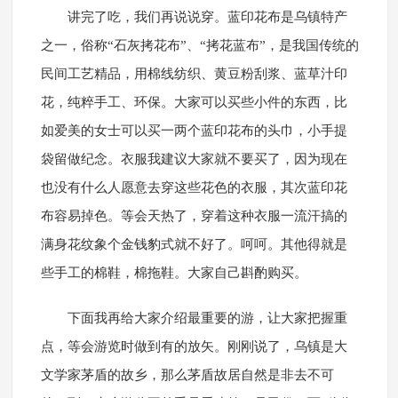
讲完了吃，我们再说说穿。蓝印花布是乌镇特产
之一，俗称“石灰拷花布”、“拷花蓝布”，是我国传统的
民间工艺精品，用棉线纺织、黄豆粉刮浆、蓝草汁印
花，纯粹手工、环保。大家可以买些小件的东西，比
如爱美的女士可以买一两个蓝印花布的头巾，小手提
袋留做纪念。衣服我建议大家就不要买了，因为现在
也没有什么人愿意去穿这些花色的衣服，其次蓝印花
布容易掉色。等会天热了，穿着这种衣服一流汗搞的
满身花纹象个金钱豹式就不好了。呵呵。其他得就是
些手工的棉鞋，棉拖鞋。大家自己斟酌购买。
下面我再给大家介绍最重要的游，让大家把握重
点，等会游览时做到有的放矢。刚刚说了，乌镇是大
文学家茅盾的故乡，那么茅盾故居自然是非去不可