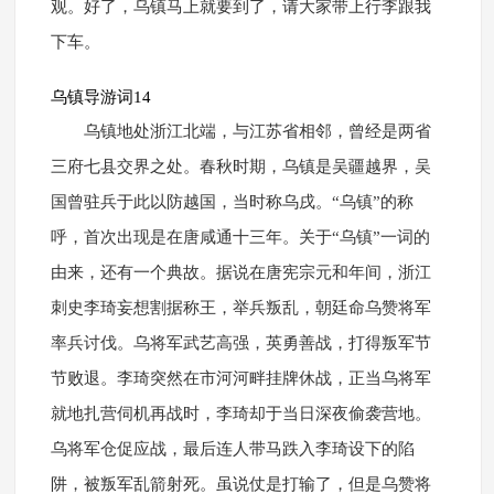
观。好了，乌镇马上就要到了，请大家带上行李跟我
下车。
乌镇导游词14
乌镇地处浙江北端，与江苏省相邻，曾经是两省
三府七县交界之处。春秋时期，乌镇是吴疆越界，吴
国曾驻兵于此以防越国，当时称乌戌。“乌镇”的称
呼，首次出现是在唐咸通十三年。关于“乌镇”一词的
由来，还有一个典故。据说在唐宪宗元和年间，浙江
刺史李琦妄想割据称王，举兵叛乱，朝廷命乌赞将军
率兵讨伐。乌将军武艺高强，英勇善战，打得叛军节
节败退。李琦突然在市河河畔挂牌休战，正当乌将军
就地扎营伺机再战时，李琦却于当日深夜偷袭营地。
乌将军仓促应战，最后连人带马跌入李琦设下的陷
阱，被叛军乱箭射死。虽说仗是打输了，但是乌赞将