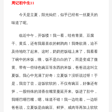
周记初中生11
今天是立夏，阳光灿烂，似乎已经有一丝夏天的
味道了呢。
临近中午，开饭喽！我一看，哇有青菜、豆腐
干、黄瓜，还有我最喜欢的鹌鹑肉！我馋欲滴，迫不
及待地吃了起来。这时，奶奶把饭端上来了，我看看
了碗中的米饭，咦，饭不是白白的了，而是变成了微
黄、带有一些绿色豌豆等东西的米饭，爸爸说这叫立
夏饭。我心中充满了好奇：立夏饭？没听说过呀！于
是，我尝了尝，这饭软软的，不仅有豌豆，好像还有
笋，一股特殊的清香在嘴里蔓延开来。饭进了肚中，
我咂巴咂巴嘴，嗯，味道不错！我一边吃着，一边听
爸爸说，立夏饭是由豌豆、鲜笋、咸肉等再加上软软