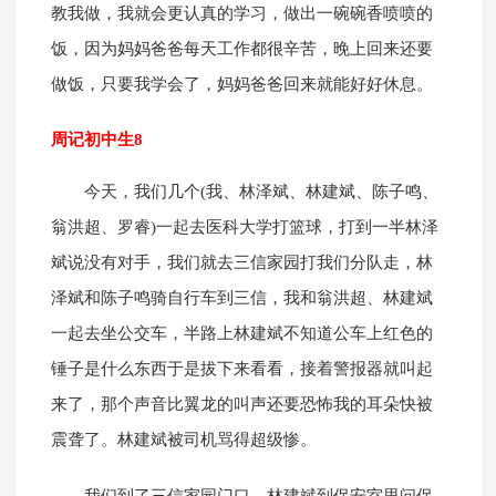
教我做，我就会更认真的学习，做出一碗碗香喷喷的
饭，因为妈妈爸爸每天工作都很辛苦，晚上回来还要
做饭，只要我学会了，妈妈爸爸回来就能好好休息。
周记初中生8
今天，我们几个(我、林泽斌、林建斌、陈子鸣、
翁洪超、罗睿)一起去医科大学打篮球，打到一半林泽
斌说没有对手，我们就去三信家园打我们分队走，林
泽斌和陈子鸣骑自行车到三信，我和翁洪超、林建斌
一起去坐公交车，半路上林建斌不知道公车上红色的
锤子是什么东西于是拔下来看看，接着警报器就叫起
来了，那个声音比翼龙的叫声还要恐怖我的耳朵快被
震聋了。林建斌被司机骂得超级惨。