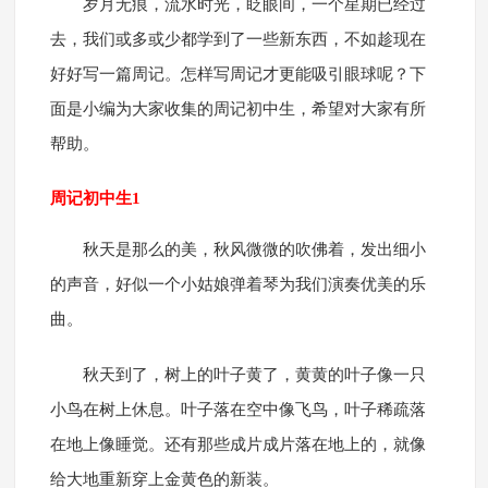
岁月无痕，流水时光，眨眼间，一个星期已经过
去，我们或多或少都学到了一些新东西，不如趁现在
好好写一篇周记。怎样写周记才更能吸引眼球呢？下
面是小编为大家收集的周记初中生，希望对大家有所
帮助。
周记初中生1
秋天是那么的美，秋风微微的吹佛着，发出细小
的声音，好似一个小姑娘弹着琴为我们演奏优美的乐
曲。
秋天到了，树上的叶子黄了，黄黄的叶子像一只
小鸟在树上休息。叶子落在空中像飞鸟，叶子稀疏落
在地上像睡觉。还有那些成片成片落在地上的，就像
给大地重新穿上金黄色的新装。