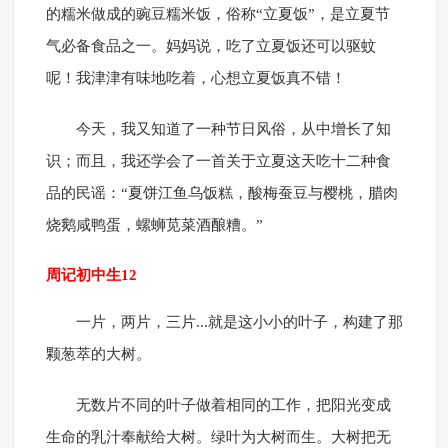
的糯米做成的豌豆糯米饭，俗称“立夏饭”，是立夏节
气必备食品之一。妈妈说，吃了立夏饭还可以驱蚊
呢！我津津有味地吃着，心想立夏饭真不错！
今天，我又知道了一种节日风俗，从中增长了知
识；而且，我还学会了一首关于立夏这天吃十二种食
品的民谣：“夏饼江鱼乌饭糕，酸梅蚕豆与樱桃，腊肉
烧鹅咸鸭蛋，螺蛳苋菜酒酿糟。”
周记初中生12
一片，两片，三片...就是这小小的叶子，构建了那
颗葱萃的大树。
无数片不同的叶子做着相同的工作，把阳光变成
生命的乳汁奉献给大树。绿叶为大树而生。大树把无