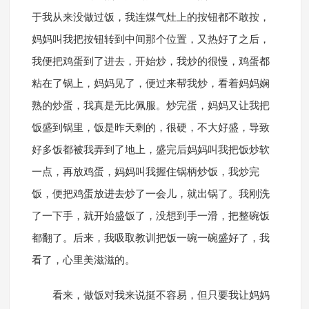
于我从来没做过饭，我连煤气灶上的按钮都不敢按，
妈妈叫我把按钮转到中间那个位置，又热好了之后，
我便把鸡蛋到了进去，开始炒，我炒的很慢，鸡蛋都
粘在了锅上，妈妈见了，便过来帮我炒，看着妈妈娴
熟的炒蛋，我真是无比佩服。炒完蛋，妈妈又让我把
饭盛到锅里，饭是昨天剩的，很硬，不大好盛，导致
好多饭都被我弄到了地上，盛完后妈妈叫我把饭炒软
一点，再放鸡蛋，妈妈叫我握住锅柄炒饭，我炒完
饭，便把鸡蛋放进去炒了一会儿，就出锅了。我刚洗
了一下手，就开始盛饭了，没想到手一滑，把整碗饭
都翻了。后来，我吸取教训把饭一碗一碗盛好了，我
看了，心里美滋滋的。
看来，做饭对我来说挺不容易，但只要我让妈妈