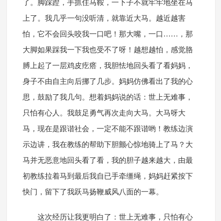
了。脚踩蹬，手抓住马鞍，一下子不就牢牢地坐在马
上了。我几乎一句没听清，就靠近大马。越近越害
怕，它不会回头咬我一口吧！那大嘴，一口……，那
大脚如果踩我一下我也受不了呀！越想越怕，感觉胳
膊上起了一层鸡皮疙瘩，我胆怯地回头看了看妈妈，
身子不由自主向后挪了几步。妈妈仿佛看出了我的心
思，鼓励了我几句。想着妈妈说的话：世上无难事，
只怕有心人。我鼓足勇气再次走向大马。大马呀大
马，现在是跟谐社会，一定不能不跟谐哟！教练边演
示边讲，我在教练的帮助下胆颤心惊地骑上了马？大
马并无恶意地回头看了看，我的胆子越来越大，由最
初教练拉着马到最后我自已手牵缰绳，妈妈赶紧按下
快门，留下了我跃马扬鞭威风八面的一幕。
这次经历让我更明白了：世上无难事，只怕有心