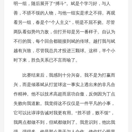
明一组，随后展开了“搏斗”。斌是个学习好，与人
善，不骄不馁的人物，与他一组实是求之不得。再观
看另一组，春是个“个人主义”，明是不屈不挠。尽管
两队看似势均力敌，但打开却是另一番样子。自认为
不行的我，每个回合都能接到斌的传球。越打我与斌
越有兴致，尽管我总共才投进三颗球。这样，半个小
时下来，胜负关系已不言而喻了。
比赛结束后，我感到十分兴奋。我不是为打赢而
兴，而是倾慕斌从打篮球这一事实上透出来的非凡合
作精神。他不以技术高超而居功自傲，反倒因为丁点
失败向我道歉。我觉得这不仅仅是一件平凡的小事，
它可以比谆谆告诫对我更有用。“胜不骄，败不馁”，
我两点都做不到，但斌都做到了。我意识到，他比我
强，强得多。他是那么善于与人合作，使你打心眼里