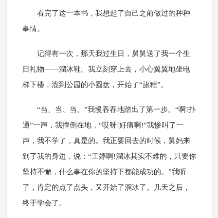
看完了这一本书，我想起了自己之前做过的种种
事情。
记得有一次，那天我过生日，舅舅送了我一个生
日礼物——溜冰鞋。我立刻穿上去，小心翼翼地坐电
梯下楼，溜到公园的小圆盘，开始了“旅程”。
“当、当、当。”我慢吞吞地踏出了第一步。“啊!扑
通”一声，我摔倒在地，“哎呀!好痛啊!”我惨叫了一
声，我不学了，真是的。我正要回去的时候，舅妈来
到了我的身边，说：“王婷啊!溜冰其实不难的，只要你
坚持不懈，什么事在你的坚持下都能成功的。”我听
了，肯定的点了点头，又开始了溜冰了。几天之后，
终于学会了。