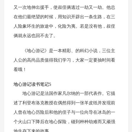
又一次地伸出援手，使叔侄俩逃过一劫又一劫。他总
在他们最绝望的时候，用知识开辟出一条生路，在三
人险象环生的旅途中，化险为夷。若是没有他，叔侄
俩就永远也回不去了。
《地心游记》是一本精彩、的科幻小说，三位主
人公的高尚品质值得我们学习，大家一定要抽时间看
看哦！
地心游记读书笔记5
地心游记是法国作家凡尔纳的一部代表作。它描
述了利登布洛克教授在偶然得到一张羊皮纸并发现前
人曾在地心历险后和他的侄子与一位向导在冰岛的一
个火山口下降后在地心探险，碰到种种劫难而又顽强
地生存下来的故事。