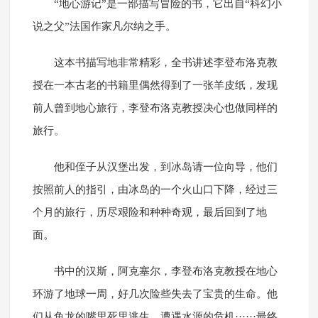
“地心游记”是一部描写冒险的书，它出自“科幻小
说之父”法国作家凡尔纳之手。
这本书描写地非常精彩，全书讲述李登布洛克教
授在一本古老的书籍里偶然得到了一张羊皮纸，发现
前人曾到地心旅行，李登布洛克教授决心也做同样的
旅行。
他和侄子从汉堡出发，到冰岛请一位向导，他们
按照前人的指引，由冰岛的一个火山口下降，经过三
个月的旅行，历尽艰险和种种奇观，最后回到了地
面。
书中的汉斯，阿克塞尔，李登布洛克教授在地心
环游了地球一周，好几次险些失去了宝贵的生命。他
们从鱼龙的嘴里死里逃生，遭遇水源的危机······最终