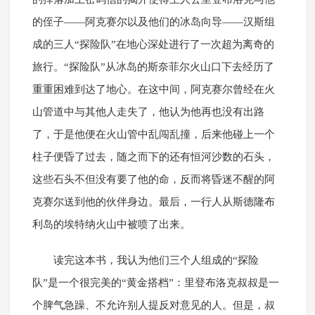
的侄子——阿克赛尔以及他们的冰岛向导——汉斯组
成的三人“探险队”在地心深处进行了一次超为离奇的
旅行。“探险队”从冰岛的斯奈菲尔火山口下去经历了
重重困难到达了地心。在这中间，阿克赛尔曾经在火
山管道中与其他人走失了，他认为他再也没有出路
了，于是他便在火山管中乱闯乱撞，后来他碰上一个
柱子便昏了过去，随之而下的还有恒河沙数的石头，
这些石头不但没有要了他的命，反而将昏迷不醒的阿
克赛尔送到他的伙伴身边。最后，一行人从斯德隆布
利岛的埃特纳火山中被喷了出来。
读完这本书，我认为他们三个人组成的“探险
队”是一个很完美的“黄金搭档”：里登布洛克叔叔是一
个脾气急躁、不允许别人提反对意见的人。但是，叔