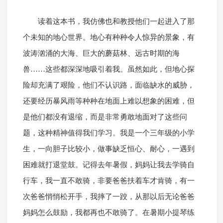
读着这本书，我仿佛也和教授他们一起进入了那
个未知的地心世界。地心有种种令人惊异的景象，有
波涛汹涌的大海、巨大的蘑菇林、远古时期的海
兽……这些都深深地吸引着我。虽然如此，但地心探
险却充满了艰险，他们不认识路，面临缺水的威胁，
还要经历暴风雨等种种在地面上难以想象的困难，但
是他们都没有退缩，而是非常勇敢地面对了这些问
题，这种精神值得我们学习。我是一个三年级的小学
生，一向胆子比较小，做事缺乏恒心、耐心，一遇到
困难就打退堂鼓。记得去年暑假，妈妈让我去学骑自
行车，我一直不敢骑，非要爸爸扶着车才肯骑，有一
次爸爸悄悄松开手，我摔了一跤，从那以后无论爸爸
妈妈怎么鼓励，我都再也不敢骑了。在暑期小提琴练