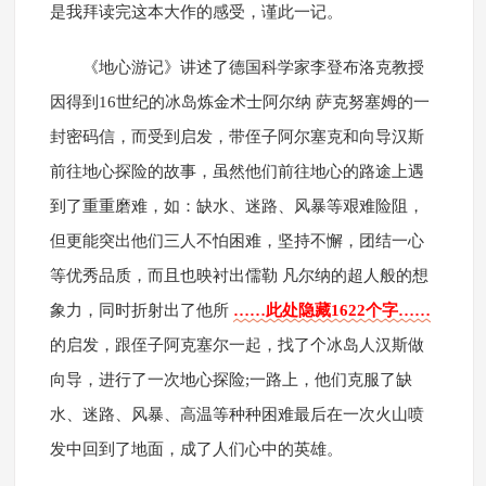
是我拜读完这本大作的感受，谨此一记。
《地心游记》讲述了德国科学家李登布洛克教授
因得到16世纪的冰岛炼金术士阿尔纳 萨克努塞姆的一
封密码信，而受到启发，带侄子阿尔塞克和向导汉斯
前往地心探险的故事，虽然他们前往地心的路途上遇
到了重重磨难，如：缺水、迷路、风暴等艰难险阻，
但更能突出他们三人不怕困难，坚持不懈，团结一心
等优秀品质，而且也映衬出儒勒 凡尔纳的超人般的想
象力，同时折射出了他所
……此处隐藏1622个字……
的启发，跟侄子阿克塞尔一起，找了个冰岛人汉斯做
向导，进行了一次地心探险;一路上，他们克服了缺
水、迷路、风暴、高温等种种困难最后在一次火山喷
发中回到了地面，成了人们心中的英雄。