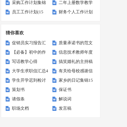
采购工作计划集锦
二年上册数学教学
作计划
计划
员工工作计划(15
财务个人工作计划
15篇
工作计划15篇
篇)
猜你喜欢
促销员实习报告汇
质量承诺书的范文
【必备】初中的作
信息技术教师年度
编七篇
汇编5篇
写话教学心得
搞笑婚礼的主持稿
文300字4篇
工作总结
大学生求职信汇总4
有关给母校感谢信
学生开学迟到检讨
家乡的日记集锦15
篇
范文汇总九篇
策划书
保证书
书汇编十篇
篇
请假条
解说词
职场文档
发言稿