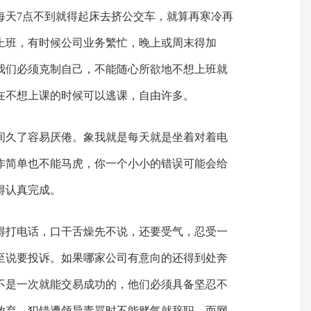
每天7点不到就得起床去挤公交车，就算再寒冷再
上班，有时候公司业务繁忙，晚上或周末得加
我们必须克制自己，不能随心所欲地不想上班就
在不想上课的时候可以逃课，自由许多。
间久了容易厌倦。象我就是每天就是坐着对着电
作简单也不能马虎，你一个小小的错误可能会给
得认真完成。
得打电话，口干舌燥先不说，还要受气，忍受一
至说要投诉。如果哪家公司有意向的还得到处奔
不是一次就能交易成功的，他们必须具备坚忍不
放弃，犯错遭领导责骂时不能赌气就辞职。而网