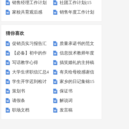
销售经理工作计划
社团工作计划(15
结
作计划
家校共育观后感
销售年度工作计划
(15篇)
篇)
通用15篇
猜你喜欢
促销员实习报告汇
质量承诺书的范文
【必备】初中的作
信息技术教师年度
编七篇
汇编5篇
写话教学心得
搞笑婚礼的主持稿
文300字4篇
工作总结
大学生求职信汇总4
有关给母校感谢信
学生开学迟到检讨
家乡的日记集锦15
篇
范文汇总九篇
策划书
保证书
书汇编十篇
篇
请假条
解说词
职场文档
发言稿