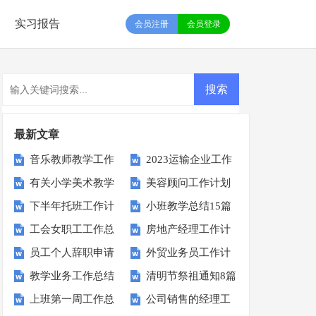
实习报告
会员注册
会员登录
最新文章
音乐教师教学工作
2023运输企业工作
有关小学美术教学
美容顾问工作计划
总结
计划
下半年托班工作计
小班教学总结15篇
总结
工会女职工工作总
房地产经理工作计
划
员工个人辞职申请
外贸业务员工作计
结
划
教学业务工作总结
清明节祭祖通知8篇
书
划
上班第一周工作总
公司销售的经理工