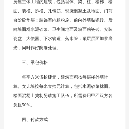
房屋主体工程的建筑，包括墙体、梁、柱、楼梯、楼
面、装模、拆模、扎钢筋、现浇混凝土及地面、门前
台阶砼垫层；装饰室内粗粉刷、前向外墙贴瓷砖、后
向墙面粉水泥砂浆、卫生间地面及墙面贴瓷砖、安装
瓷盆、大便器、下水管道、落水管；顶层层面加浆磨
光，同时作好防渗处理。
三、承包价格
每平方米伍拾肆元，建筑面积按每层楼外墙计
算。女儿墙按每米壹拾元计算，包括水泥砂浆抹面。
楼面混凝土捣制另请施工队伍，所需费用甲乙双方各
负担50%。
四、付款方式