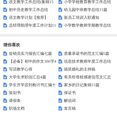
语文教学工作总结(集锦15
小学学校教育教学工作总结
初中历史教学工作总结
幼儿园中班教学总结15篇
篇)
语文教学计划【推荐】
新员工培训入职通知
总经理助理年度工作计划11
小学数学教师学期教学总结
篇
猜你喜欢
促销员实习报告汇编七篇
质量承诺书的范文汇编5篇
【必备】初中的作文300字4
信息技术教师年度工作总结
写话教学心得
搞笑婚礼的主持稿
篇
大学生求职信汇总4篇
有关给母校感谢信范文汇总
学生开学迟到检讨书汇编十
家乡的日记集锦15篇
九篇
策划书
保证书
篇
请假条
解说词
职场文档
发言稿