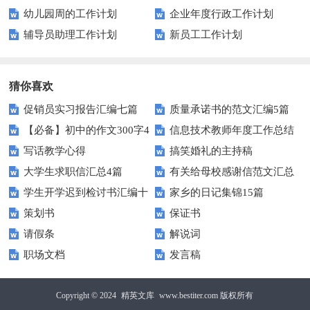
幼儿园周的工作计划
企业年度行政工作计划
辅导员助理工作计划
新员工工作计划
猜你喜欢
促销员实习报告汇编七篇
质量承诺书的范文汇编5篇
【必备】初中的作文300字4
信息技术教师年度工作总结
写话教学心得
搞笑婚礼的主持稿
篇
大学生求职信汇总4篇
有关给母校感谢信范文汇总
学生开学迟到检讨书汇编十
家乡的日记集锦15篇
九篇
策划书
保证书
篇
请假条
解说词
职场文档
发言稿
Copyright © 2024
精英文库
www.bestiter.com 版权所有