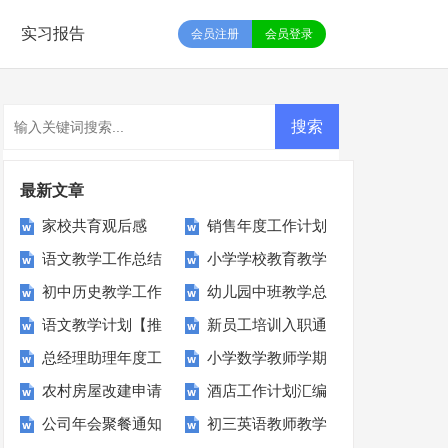
实习报告
会员注册
会员登录
最新文章
家校共育观后感
销售年度工作计划
语文教学工作总结
小学学校教育教学
通用15篇
初中历史教学工作
幼儿园中班教学总
(集锦15篇)
工作总结
语文教学计划【推
新员工培训入职通
总结
结15篇
总经理助理年度工
小学数学教师学期
荐】
知
农村房屋改建申请
酒店工作计划汇编
作计划11篇
教学总结
公司年会聚餐通知
初三英语教师教学
书
15篇