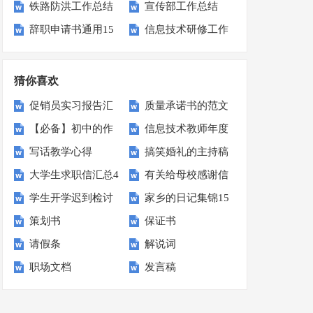
铁路防洪工作总结
宣传部工作总结
(15篇)
总结
辞职申请书通用15
信息技术研修工作
篇
计划
猜你喜欢
促销员实习报告汇
质量承诺书的范文
【必备】初中的作
信息技术教师年度
编七篇
汇编5篇
写话教学心得
搞笑婚礼的主持稿
文300字4篇
工作总结
大学生求职信汇总4
有关给母校感谢信
学生开学迟到检讨
家乡的日记集锦15
篇
范文汇总九篇
策划书
保证书
书汇编十篇
篇
请假条
解说词
职场文档
发言稿