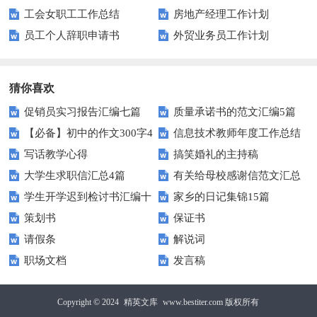
工会女职工工作总结
房地产经理工作计划
员工个人辞职申请书
外贸业务员工作计划
猜你喜欢
促销员实习报告汇编七篇
质量承诺书的范文汇编5篇
【必备】初中的作文300字4
信息技术教师年度工作总结
写话教学心得
搞笑婚礼的主持稿
篇
大学生求职信汇总4篇
有关给母校感谢信范文汇总
学生开学迟到检讨书汇编十
家乡的日记集锦15篇
九篇
策划书
保证书
篇
请假条
解说词
职场文档
发言稿
Copyright © 2024
精英文库
www.bestiter.com 版权所有