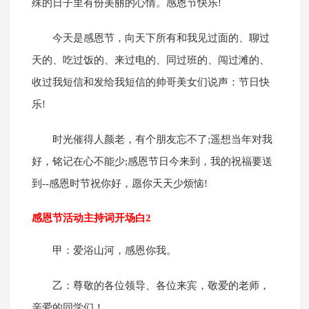
殊的日子里有份美丽的心情。感恩节快乐!
今天是感恩节，向天下所有和我见过面的、聊过
天的、吃过饭的、来过电的、同过班的、闯过滩的、
收过我短信和发给我短信的帅哥美女们说声：节日快
乐!
时光催得人颜老，有个朋友忘不了;遥想当年对我
好，铭记在心不能少;感恩节日今来到，我的祝福要送
到--感恩时节祝你好，愿你天天少烦恼!
感恩节活动主持词开场白2
甲：爱浴山河，感恩你我。
乙：尊敬的各位领导、各位来宾，敬爱的老师，
亲爱的同学们！