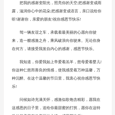
把我的感谢变阳光，照亮你的天空;把感谢变成雨
露，滋润你心中的花朵;把感谢变成语言，亲口说给你
听!谢谢你，亲爱的朋友!祝你感恩节快乐!
驾一辆友谊之车，承载着最美丽的心愿向你驶
来，造一艘感激之舟，乘风破浪向你驶来。无论你身
在何方，请接受我发自内心的感谢，感恩节快乐。
我知道，你爱我如上帝爱着羔羊，慈母爱着婴儿!
你这种仁慈而善良的情感，使我感受着万种温馨，万
种沉醉。在这个温馨的节日里，我衷心祝你感恩节快
乐!
问候如诗充满关怀，感激似歌饱含精彩，愿我在
这感恩的日子里，送给你最甜蜜的打扰，愿你在这特