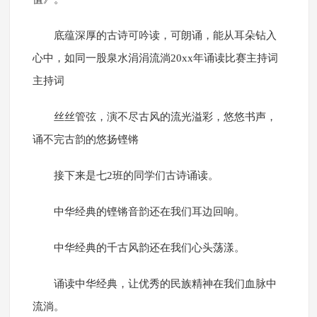
底蕴深厚的古诗可吟读，可朗诵，能从耳朵钻入
心中，如同一股泉水涓涓流淌20xx年诵读比赛主持词
主持词
丝丝管弦，演不尽古风的流光溢彩，悠悠书声，
诵不完古韵的悠扬铿锵
接下来是七2班的同学们古诗诵读。
中华经典的铿锵音韵还在我们耳边回响。
中华经典的千古风韵还在我们心头荡漾。
诵读中华经典，让优秀的民族精神在我们血脉中
流淌。