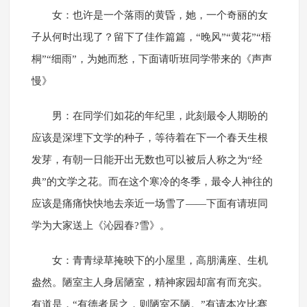
女：也许是一个落雨的黄昏，她，一个奇丽的女
子从何时出现了？留下了佳作篇篇，“晚风”“黄花”“梧
桐”“细雨”，为她而愁，下面请听班同学带来的《声声
慢》
男：在同学们如花的年纪里，此刻最令人期盼的
应该是深埋下文学的种子，等待着在下一个春天生根
发芽，有朝一日能开出无数也可以被后人称之为“经
典”的文学之花。而在这个寒冷的冬季，最令人神往的
应该是痛痛快快地去亲近一场雪了——下面有请班同
学为大家送上《沁园春?雪》。
女：青青绿草掩映下的小屋里，高朋满座、生机
盎然。陋室主人身居陋室，精神家园却富有而充实。
有道是，“有德者居之，则陋室不陋。”有请本次比赛