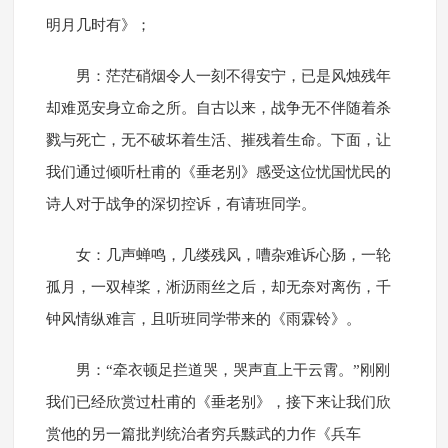
明月几时有》；
男：茫茫硝烟令人一刻不得安宁，已是风烛残年
却难觅安身立命之所。自古以来，战争无不伴随着杀
戮与死亡，无不破坏着生活、摧残着生命。下面，让
我们通过倾听杜甫的《垂老别》感受这位忧国忧民的
诗人对于战争的深切控诉，有请班同学。
女：几声蝉鸣，几缕残风，嘈杂难诉心肠，一轮
孤月，一双棹桨，淅沥雨丝之后，却无奈对离伤，千
钟风情纵难言，且听班同学带来的《雨霖铃》。
男：“牵衣顿足拦道哭，哭声直上干云霄。”刚刚
我们已经欣赏过杜甫的《垂老别》，接下来让我们欣
赏他的另一篇批判统治者穷兵黩武的力作《兵车