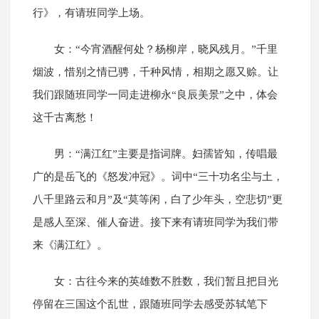
行》，有请班同学上场。
女：“今宵酒醒何处？杨柳岸，晓风残月。”千里
烟波，惜别之情已骋，千种风情，相期之愿又赊。让
我们跟随班同学一同走进柳永“良辰美景”之中，体会
这千古离愁！
男：“满江红”主要是指词牌。妇孺皆知，传唱最
广的是岳飞的《怒发冲冠》。词中“三十功名尘与土，
八千里路云和月”及“莫等闲，白了少年头，空悲切”更
是感人至深、催人奋进。接下来有请班同学为我们带
来《满江红》。
女：古往今来的英雄数不胜数，我们暂且把目光
停留在三国这个乱世，跟随班同学去感受苏轼笔下