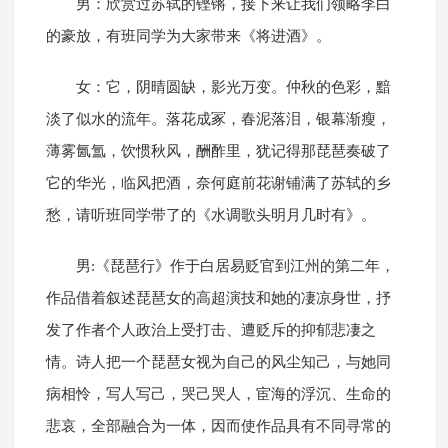
男：欣赏过苏轼的铿锵，接下来让我们领略李白
的豪放，有班同学为大家带来《将进酒》。
女：它，阴晴圆缺，影光万变。仲秋的色彩，黯
淡了似水的流年。落花成冢，春泥落泪，银幕渐瘦，
薄雾氤氲，饮惯秋风，酬酢里，犹记得那琵琶奏破了
它的华光，临风把酒，奈何庭前花谢铺满了苏轼的乡
愁，请听班同学带了的《水调歌头明月几时有》。
男:《琵琶行》作于白居易贬官到江州的第二年，
作品借着叙述琵琶女的高超演技和她的凄凉身世，抒
发了作者个人政治上受打击、遭贬斥的抑郁悲凄之
情。诗人把一个琵琶女视为自己的风尘知己，与她同
病相怜，写人写己，哭己哭人，宦海的浮沉、生命的
悲哀，全部融合为一体，因而使作品具有不同寻常的