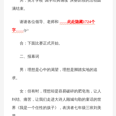
男：英才学校“国学经典诵读”决赛阶段的活动圆
满结束。
谢谢各位领导、老师和
……此处隐藏1724个
字……
/p>
合：下面比赛正式开始。
二、报幕词
男：理想是心中的渴望，理想是脚踏实地的追
求。
女：但有时，理想却是容易破碎的肥皂泡，让人
纠结、痛苦，让我们走进大诗人顾城勾勒的童话的世
界《我是一个任性的孩子》，表演者七年级三班刘美