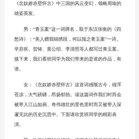
《念奴娇赤壁怀古》中三国的风云变幻，领略周瑜的
雄姿英发。
男：“青玉案”这一词牌名，取于东汉张衡的《四
愁诗》：“美人赠我锦绣段，何以报之青玉案”一诗。
辛弃疾、贺铸、黄公绍、李清照等人都写过青玉案。
接下来，我们看班同学为我们带来的是谁的作品，有
请。
女：《念奴娇赤壁怀古》这首词感慨古今，雄浑
苍凉，大气磅礴，昂扬郁勃。读这篇词作我们时而会
被带入江山如画、奇伟雄壮的景色里时而又被带入深
邃无比的历史沉思中。下面请欣赏班同学的精彩表
演。