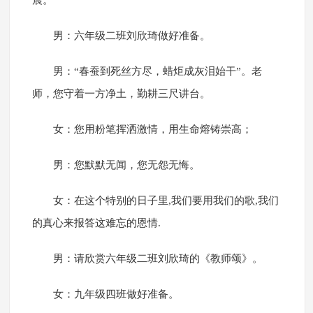
晨。
男：六年级二班刘欣琦做好准备。
男：“春蚕到死丝方尽，蜡炬成灰泪始干”。老
师，您守着一方净土，勤耕三尺讲台。
女：您用粉笔挥洒激情，用生命熔铸崇高；
男：您默默无闻，您无怨无悔。
女：在这个特别的日子里,我们要用我们的歌,我们
的真心来报答这难忘的恩情.
男：请欣赏六年级二班刘欣琦的《教师颂》。
女：九年级四班做好准备。