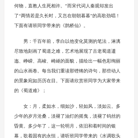
何物，直教人生死相许。”而宋代词人秦观却发出
了“两情若是久长时，又岂在朝朝暮暮”的高歌劲唱！
下面有请班同学带来的《鹊桥仙》。
男：千百年前，李白以他变化莫测的笔法，淋漓
尽致地刻画了蜀道之难，艺术地展现了古老蜀道逶
迤、峥嵘、高峻、崎岖的面貌，描绘出一幅色彩绚丽
的山水画卷。每当我们重读那铿锵的诗句，那些动人
的景象宛如历历在目。下面请欣赏班同学为大家带来
的《蜀道难》；
女：月，柔如水，细如沙，轻如风，淡如云。多
少年的岁月沧桑，淡褪了油灯的摇曳，淡褪了钨丝的
昏黄。多少年了，这一轮明月，依旧和着时间的银
幕，歌着固有的永恒，请听班同学带来的《水调歌头