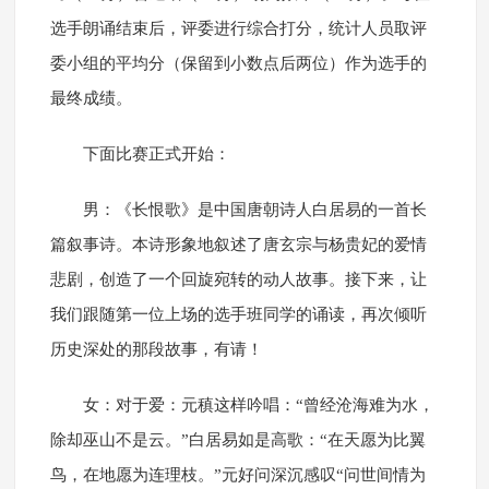
选手朗诵结束后，评委进行综合打分，统计人员取评
委小组的平均分（保留到小数点后两位）作为选手的
最终成绩。
下面比赛正式开始：
男：《长恨歌》是中国唐朝诗人白居易的一首长
篇叙事诗。本诗形象地叙述了唐玄宗与杨贵妃的爱情
悲剧，创造了一个回旋宛转的动人故事。接下来，让
我们跟随第一位上场的选手班同学的诵读，再次倾听
历史深处的那段故事，有请！
女：对于爱：元稹这样吟唱：“曾经沧海难为水，
除却巫山不是云。”白居易如是高歌：“在天愿为比翼
鸟，在地愿为连理枝。”元好问深沉感叹“问世间情为