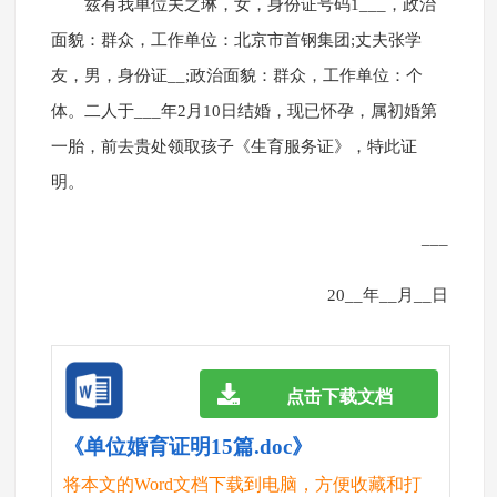
兹有我单位关之琳，女，身份证号码1___，政治
面貌：群众，工作单位：北京市首钢集团;丈夫张学
友，男，身份证__;政治面貌：群众，工作单位：个
体。二人于___年2月10日结婚，现已怀孕，属初婚第
一胎，前去贵处领取孩子《生育服务证》，特此证
明。
___
20__年__月__日
点击下载文档
《单位婚育证明15篇.doc》
将本文的Word文档下载到电脑，方便收藏和打