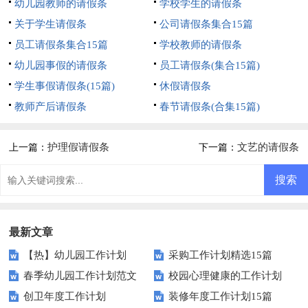
幼儿园教师的请假条
学校学生的请假条
关于学生请假条
公司请假条集合15篇
员工请假条集合15篇
学校教师的请假条
幼儿园事假的请假条
员工请假条(集合15篇)
学生事假请假条(15篇)
休假请假条
教师产后请假条
春节请假条(合集15篇)
护理假请假条
文艺的请假条
上一篇：
下一篇：
最新文章
【热】幼儿园工作计划
采购工作计划精选15篇
春季幼儿园工作计划范文
校园心理健康的工作计划
创卫年度工作计划
装修年度工作计划15篇