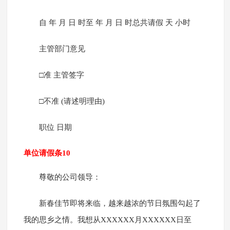
自 年 月 日 时至 年 月 日 时总共请假 天 小时
主管部门意见
□准 主管签字
□不准 (请述明理由)
职位 日期
单位请假条10
尊敬的公司领导：
新春佳节即将来临，越来越浓的节日氛围勾起了
我的思乡之情。我想从XXXXXX月XXXXXX日至