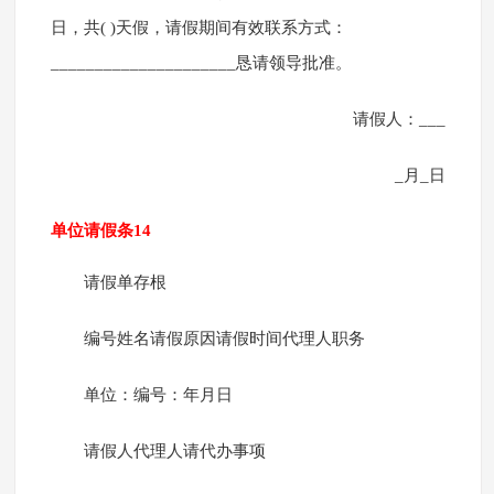
日，共( )天假，请假期间有效联系方式：
_____________________恳请领导批准。
请假人：___
_月_日
单位请假条14
请假单存根
编号姓名请假原因请假时间代理人职务
单位：编号：年月日
请假人代理人请代办事项