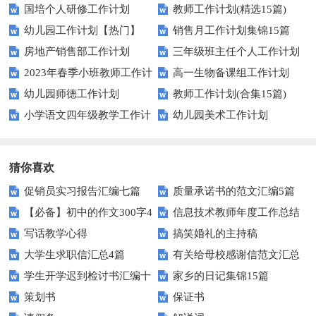
国培个人研修工作计划
教师工作计划(精选15篇)
幼儿园工作计划【热门】
销售月工作计划集锦15篇
房地产销售部工作计划
三年级班主任个人工作计划
2023年春季小班教师工作计
高一生物备课组工作计划
幼儿园师德工作计划
教师工作计划(合集15篇)
划
小学语文四年级教学工作计
幼儿园美术工作计划
划
猜你喜欢
促销员实习报告汇编七篇
质量承诺书的范文汇编5篇
【必备】初中的作文300字4
信息技术教师年度工作总结
写话教学心得
搞笑婚礼的主持稿
篇
大学生求职信汇总4篇
有关给母校感谢信范文汇总
学生开学迟到检讨书汇编十
家乡的日记集锦15篇
九篇
策划书
保证书
篇