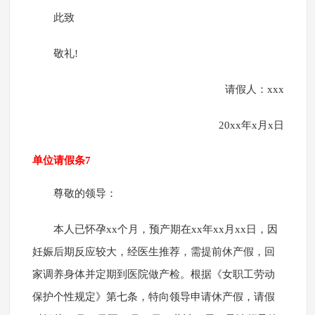
此致
敬礼!
请假人：xxx
20xx年x月x日
单位请假条7
尊敬的领导：
本人已怀孕xx个月，预产期在xx年xx月xx日，因
妊娠后期反应较大，经医生推荐，需提前休产假，回
家调养身体并定期到医院做产检。根据《女职工劳动
保护个性规定》第七条，特向领导申请休产假，请假