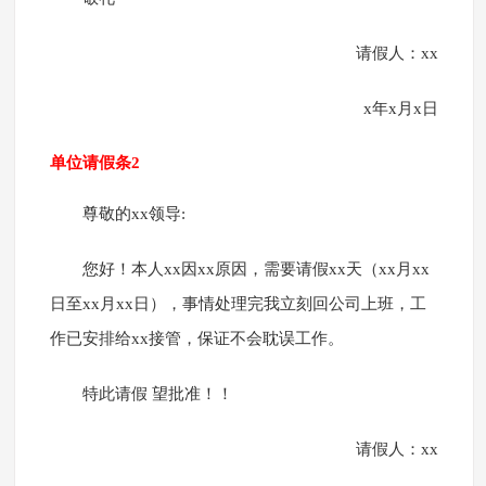
请假人：xx
x年x月x日
单位请假条2
尊敬的xx领导:
您好！本人xx因xx原因，需要请假xx天（xx月xx
日至xx月xx日），事情处理完我立刻回公司上班，工
作已安排给xx接管，保证不会耽误工作。
特此请假 望批准！！
请假人：xx