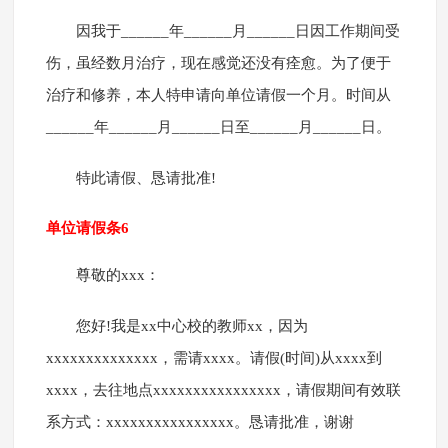
因我于______年______月______日因工作期间受
伤，虽经数月治疗，现在感觉还没有痊愈。为了便于
治疗和修养，本人特申请向单位请假一个月。时间从
______年______月______日至______月______日。
特此请假、恳请批准!
单位请假条6
尊敬的xxx：
您好!我是xx中心校的教师xx，因为
xxxxxxxxxxxxxx，需请xxxx。请假(时间)从xxxx到
xxxx，去往地点xxxxxxxxxxxxxxxx，请假期间有效联
系方式：xxxxxxxxxxxxxxxx。恳请批准，谢谢