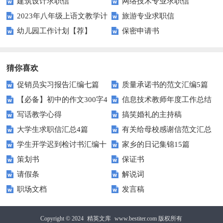
建筑设计求职信
网络技术专业求职信
2023年八年级上语文教学计
旅游专业求职信
幼儿园工作计划【荐】
保密申请书
划
猜你喜欢
促销员实习报告汇编七篇
质量承诺书的范文汇编5篇
【必备】初中的作文300字4
信息技术教师年度工作总结
写话教学心得
搞笑婚礼的主持稿
篇
大学生求职信汇总4篇
有关给母校感谢信范文汇总
学生开学迟到检讨书汇编十
家乡的日记集锦15篇
九篇
策划书
保证书
篇
请假条
解说词
职场文档
发言稿
Copyright © 2024
精英文库
www.bestiter.com 版权所有