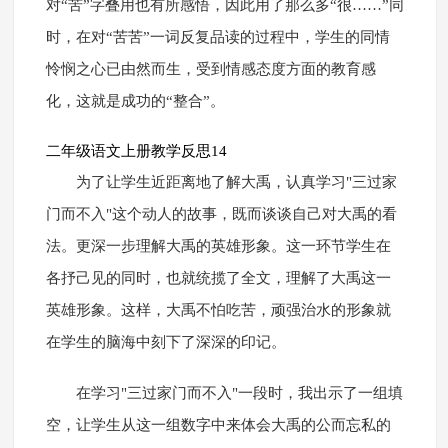
对“苦”字叠用也有所感悟，因此用了那么多“很……”同
时，在对“苦苦”一词反复品读的过程中，学生的同情
怜悯之心已由然而生，受到情感态度方面的教育感
化，这就是成功的“整合”。
二年级语文上册教学反思14
为了让学生近距离地了解大禹，认真学习"三过家
门而不入"这个动人的故事，既而谈谈自己对大禹的看
法。更深一步理解大禹的英雄形象。这一环节学生在
各抒己见的同时，也就统揽了全文，理解了大禹这一
英雄形象。这样，大禹不怕吃苦，顽强治水的形象就
在学生的脑海中刻下了深深的印记。
在学习"三过家门而不入"一段时，我出示了一组填
空，让学生从这一组数字中来体会大禹的公而忘私的