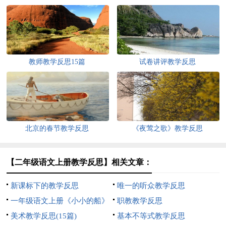
教师教学反思15篇
试卷讲评教学反思
北京的春节教学反思
《夜莺之歌》教学反思
【二年级语文上册教学反思】相关文章：
新课标下的教学反思
唯一的听众教学反思
一年级语文上册《小小的船》
职教教学反思
教学反思
美术教学反思(15篇)
基本不等式教学反思