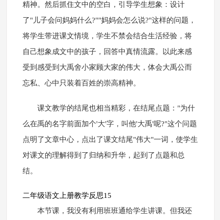
精神。然后抓住文中的空白，引导学生想象：设计
了"儿子会问妈妈什么?""妈妈会怎么说?"这样的问题，
将学生带进课文情境，学生不禁会结合生活经验，将
自己想象成文中的孩子，回答中真情流露。以此来感
受到感受到大禹舍小家顾大家的伟大，体会大禹公而
忘私、心中只装着百姓的崇高精神。
课文教学的结尾也相当精彩，在结尾点题："为什
么在禹的名字前面加个'大'字，叫他'大禹'呢?"这个问题
点明了文章中心，点出了课文结尾"伟大"一词，使学生
对课文的理解得到了归纳和升华，起到了点题和总
结。
二年级语文上册教学反思15
本节课，我没有利用班班通给学生讲课。但我还