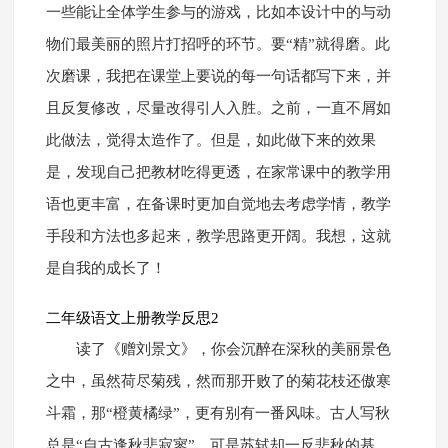
一些能让全体学生参与的游戏，比如本设计中的与动
物们最美丽的照片打招呼的环节。要“精”就得磨。此
次磨课，我把在课堂上要说的每一句话都写下来，并
且反复修改，尽量改得引人入胜。之前，一直不屑如
此做法，觉得太造作了。但是，如此做下来的效果
是，发现自己把教材吃得更透，在家常课中的教学用
语也更丰富，在备课时更加自觉地去考虑学情，教学
手段和方法也多起来，教学思路更开阔。我想，这就
是自我的成长了！
二年级语文上册教学反思2
读了《赠刘景文》，你会沉醉在深秋的美丽景色
之中，虽然荷尽菊残，然而那开败了的菊花枝还傲寒
斗霜，那“橙黄橘绿”，更有别有一番风味。古人写秋
总是“自古逢秋悲寂寥”，可是苏轼却一反悲秋的基