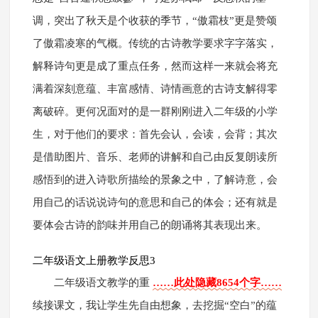
调，突出了秋天是个收获的季节，“傲霜枝”更是赞颂
了傲霜凌寒的气概。传统的古诗教学要求字字落实，
解释诗句更是成了重点任务，然而这样一来就会将充
满着深刻意蕴、丰富感情、诗情画意的古诗支解得零
离破碎。更何况面对的是一群刚刚进入二年级的小学
生，对于他们的要求：首先会认，会读，会背；其次
是借助图片、音乐、老师的讲解和自己由反复朗读所
感悟到的进入诗歌所描绘的景象之中，了解诗意，会
用自己的话说说诗句的意思和自己的体会；还有就是
要体会古诗的韵味并用自己的朗诵将其表现出来。
二年级语文上册教学反思3
二年级语文教学的重
……此处隐藏8654个字……
续接课文，我让学生先自由想象，去挖掘“空白”的蕴