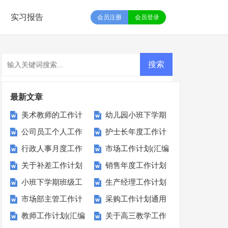
实习报告
会员注册
会员登录
最新文章
美术教师的工作计
幼儿园小班下学期
公司员工个人工作
护士长年度工作计
划
教学计划
行政人事月度工作
市场工作计划(汇编
计划15篇
划15篇
关于补差工作计划
销售年度工作计划
计划6篇
15篇)
小班下学期班级工
生产经理工作计划
集锦15篇
市场部主管工作计
采购工作计划通用
作计划
15篇
教师工作计划(汇编
关于高三教学工作
划
15篇