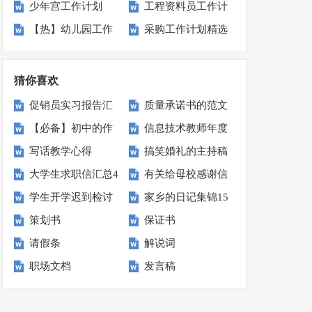
少年宫工作计划
工程资料员工作计
15篇)
计划
【热】幼儿园工作
采购工作计划精选
划6篇
计划
15篇
猜你喜欢
促销员实习报告汇
质量承诺书的范文
【必备】初中的作
信息技术教师年度
编七篇
汇编5篇
写话教学心得
搞笑婚礼的主持稿
文300字4篇
工作总结
大学生求职信汇总4
有关给母校感谢信
学生开学迟到检讨
家乡的日记集锦15
篇
范文汇总九篇
策划书
保证书
书汇编十篇
篇
请假条
解说词
职场文档
发言稿